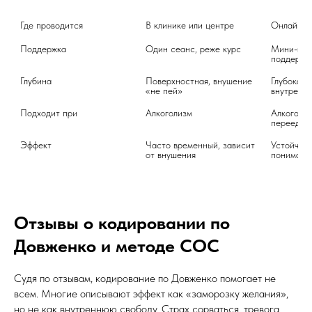
Где проводится
В клинике или центре
Онлайн, 
Поддержка
Один сеанс, реже курс

Мини-курс,
поддержк
Глубина
Поверхностная, внушение 
Глубокая,
«не пей»
внутренн
Подходит при
Алкоголизм
Алкоголь, 
переедан
Эффект

Часто временный, зависит 
Устойчивы
от внушения
понимани
Отзывы о кодировании по
Довженко и методе СОС
Судя по отзывам, кодирование по Довженко помогает не
всем. Многие описывают эффект как «заморозку желания»,
но не как внутреннюю свободу. Страх сорваться, тревога