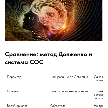
Сравнение: метод Довженко и
система СОС
Параметр
Кодирование по Довженко
Самокоди
системе 
Основа
Гипноз, внешнее внушение

Осознанн
самовнуше
визуализа
Врач/нарколог
Обязателен
Не требуе